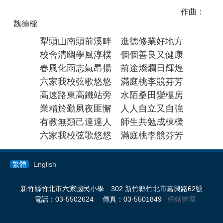
作曲：
魏德樑
犁頭山南頭前溪畔 進德修業好地方
校舍清幽學風淳樸 個個善良又健康
春風化雨志氣昂揚 前途燦爛日輝煌
六家我校弦歌悠悠 滿庭桃李競芬芳
高速路東高鐵站旁 水陌桑田變樓房
業精於勤夙夜匪懈 人人自立又自強
有教無類己達達人 師生共勉成棟樑
六家我校弦歌悠悠 滿庭桃李競芬芳
繁體
English
新竹縣竹北市六家國民小學 302 新竹縣竹北市嘉興路62號
電話：03-5502624 傳真：03-5501849
網站管理