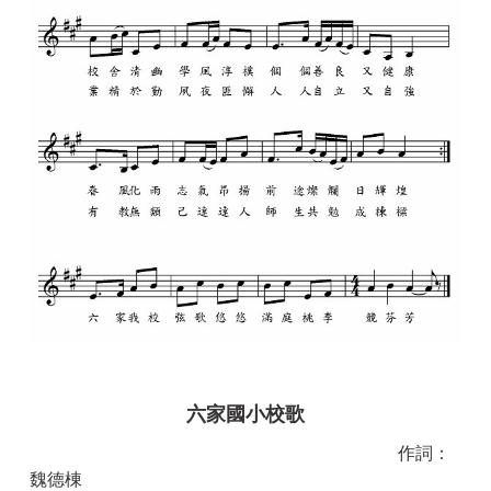
六家國小校歌
作詞：
魏德棟