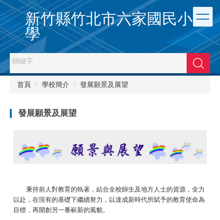
跳
新竹縣竹北市六家國民小
到
主
學
要
內
容
搜尋
區
首頁
學校簡介
發展願景及展望
發展願景及展望
秉持前人對教育的執著，結合全校師生及地方人士的資源，全力
以赴，在現有的基礎下繼續努力，以達成新時代所賦予的教育使命為
目標，再開創另一番嶄新的風貌。