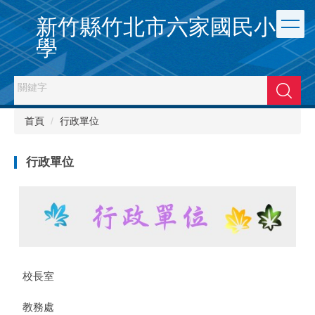
跳
新竹縣竹北市六家國民小
到
主
學
要
內
容
搜尋
區
首頁
行政單位
行政單位
校長室
教務處